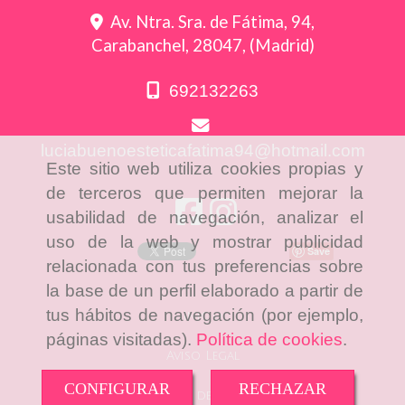
Av. Ntra. Sra. de Fátima, 94,
Carabanchel
,
28047
,
(Madrid)
692132263
luciabuenoesteticafatima94
hotmail.com
Este sitio web utiliza cookies propias y
de terceros que permiten mejorar la
usabilidad de navegación, analizar el
uso de la web y mostrar publicidad
Save
relacionada con tus preferencias sobre
la base de un perfil elaborado a partir de
tus hábitos de navegación (por ejemplo,
Inicio
páginas visitadas).
Política de cookies
.
Aviso Legal
CONFIGURAR
RECHAZAR
Política de cookies